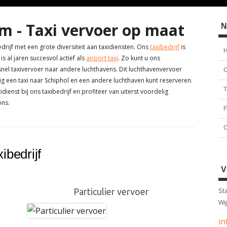
m - Taxi vervoer op maat
H
N
drijf met een grote diversiteit aan taxidiensten. Ons
taxibedrijf
is
s
H
is al jaren succesvol actief als
airport taxi
. Zo kunt u ons
 snel taxivervoer naar andere luchthavens. Dit luchthavenvervoer
O
ig een taxi naar Schiphol en een andere luchthaven kunt reserveren.
T
ienst bij ons taxibedrijf en profiteer van uiterst voordelig
ns.
C
ibedrijf
Particulier vervoer
St
Wi
in