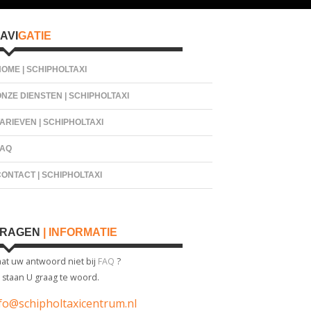
oofd
AVI
GATIE
idebar
OME | SCHIPHOLTAXI
NZE DIENSTEN | SCHIPHOLTAXI
ARIEVEN | SCHIPHOLTAXI
FAQ
ONTACT | SCHIPHOLTAXI
VRAGEN
| INFORMATIE
aat uw antwoord niet bij
FAQ
?
j staan U graag te woord.
fo@schipholtaxicentrum.nl