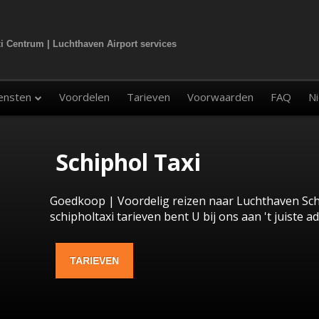
i Centrum | Luchthaven Airport services
ensten
Voordelen
Tarieven
Voorwaarden
FAQ
N
naar de luchthaven
Schiphol Taxi
vervoer
er vervoer
Goedkoop | Voordelig reizen naar Luchthaven Schiphol
schipholtaxi tarieven bent U bij ons aan 't juiste adres.
vervoer
TARIEVEN