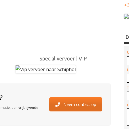
+
D
U
Special vervoer | VIP
U
T
?
Neem contact op
U
atie, een vrijblijvende