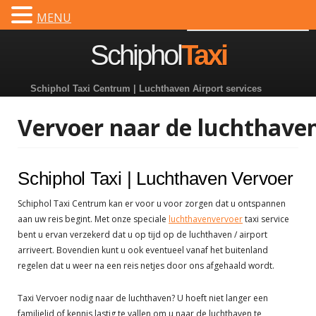
MENU
Dutch
Spring
Schiphol
Taxi
naar
inhoud
Schiphol Taxi Centrum | Luchthaven Airport services
Vervoer naar de luchthave
Schiphol Taxi | Luchthaven Vervoer
Schiphol Taxi Centrum kan er voor u voor zorgen dat u ontspannen
aan uw reis begint. Met onze speciale
luchthavenvervoer
taxi service
bent u ervan verzekerd dat u op tijd op de luchthaven / airport
arriveert. Bovendien kunt u ook eventueel vanaf het buitenland
regelen dat u weer na een reis netjes door ons afgehaald wordt.
Taxi Vervoer nodig naar de luchthaven? U hoeft niet langer een
familielid of kennis lastig te vallen om u naar de luchthaven te