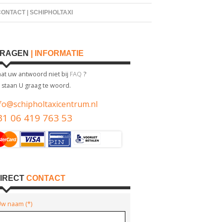
ONTACT | SCHIPHOLTAXI
VRAGEN
| INFORMATIE
aat uw antwoord niet bij
FAQ
?
j staan U graag te woord.
fo@schipholtaxicentrum.nl
31 06 419 763 53
IRECT
CONTACT
w naam (*)