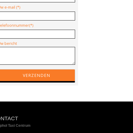
w e-mail (*)
elefoonnummer(*)
w bericht
NTACT
phol Taxi Centrum