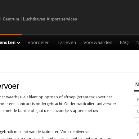
i Centrum | Luchthaven Airport services
iensten
Voordelen
Tarieven
Voorwaarden
FAQ
N
aar de luchthaven
vervoer
er vervoer
ervoer
H
N
vervoer
oer waarbij u als klant op oproep of afroep (straat-taxi) over het
s
H
der een contract is ondergebracht. Onder particulier taxi vervoer
ten met de familie of gaat u een avondje stappen met uw
O
T
 gebruik makend van de taximeter. Voor de diverse
 echter vaste ritprijzen. Neemt u gerust contact met ons op voor