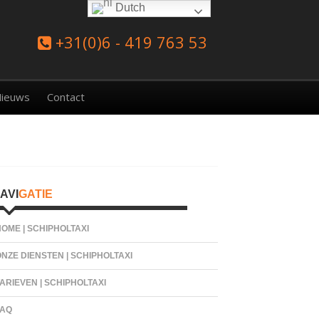
Dutch
+31(0)6 - 419 763 53
ieuws
Contact
oofd
AVI
GATIE
idebar
OME | SCHIPHOLTAXI
NZE DIENSTEN | SCHIPHOLTAXI
ARIEVEN | SCHIPHOLTAXI
FAQ