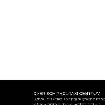
Footer
OVER SCHIPHOL TAXI CENTRUM
inhoud
Schiphol Taxi Centrum is een jong en dynamisch taxibedr
met een grote diversiteit aan schipholtaxi diensten en