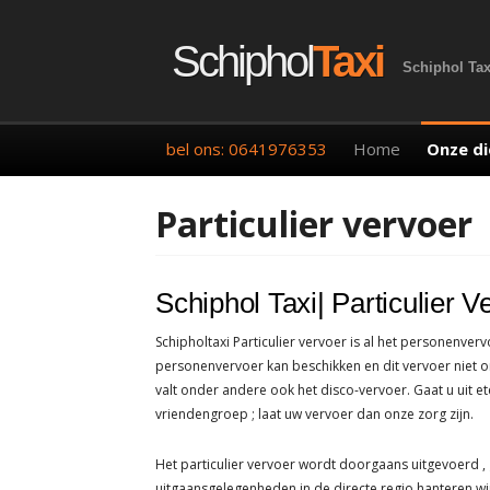
Spring
naar
Schiphol
Taxi
Schiphol Tax
inhoud
Primair
bel ons: 0641976353
Home
Onze d
menu
Vervoer n
Particulier vervoer
Zakelijk 
Particuli
Schiphol Taxi| Particulier V
Directie 
Schipholtaxi Particulier vervoer is al het personenverv
personenvervoer kan beschikken en dit vervoer niet on
valt onder andere ook het disco-vervoer. Gaat u uit e
vriendengroep ; laat uw vervoer dan onze zorg zijn.
Het particulier vervoer wordt doorgaans uitgevoerd ,
uitgaansgelegenheden in de directe regio hanteren wij