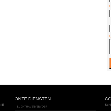
U
T
U
ONZE DIENSTEN
CO
ijf
Schi
LUCHTHAVENVERVOER