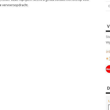
ke vervoersopdracht.
C
St
Wi
in
+
D
U