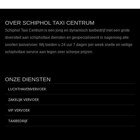
Footer
OVER SCHIPHOL TAXI CENTRUM
inhoud
Schiphol Taxi Centrum is een jong en dynamisch taxibedrijf met een grote
diversiteit aan schipholtaxi diensten en gespecialiseerd in nagenoeg alle
soorten taxivervoer. Wij bieden u 24 uur 7 dagen per week snelle en veilige
schipholtaxi service aan tegen zeer scherpe prijzen.
ONZE DIENSTEN
LUCHTHAVENVERVOER
ZAKELIJK VERVOER
VIP VERVOER
TAXIBEDRIJF