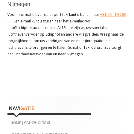
Nijmegen
Voor informatie over de airport taxi kunt u bellen naar
+31 06 419 763
53
. Een e-mail kunt u sturen naar het e-mailadres
info@schipholtaxicentrum.nl. Al 15 jaar zijn wij uw specialist in
luchthavenvervoer op Schiphol en andere vliegvelden. Vraag naar de
mogelijkheden om uw zendingen van en naar (inter)nationale
luchthavens te brengen en te halen. Schiphol Taxi Centrum verzorgt
het luchthavenvervoer van en naar Nijmegen.
Hoofd
NAVI
GATIE
sidebar
HOME | SCHIPHOLTAXI