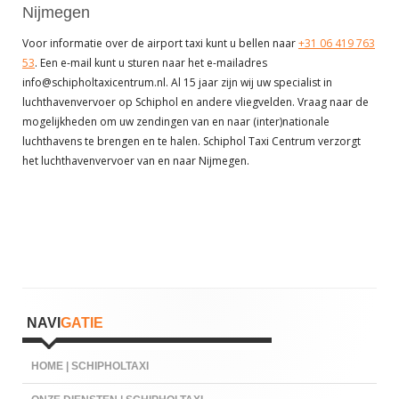
Nijmegen
Voor informatie over de airport taxi kunt u bellen naar
+31 06 419 763
53
. Een e-mail kunt u sturen naar het e-mailadres
info@schipholtaxicentrum.nl. Al 15 jaar zijn wij uw specialist in
luchthavenvervoer op Schiphol en andere vliegvelden. Vraag naar de
mogelijkheden om uw zendingen van en naar (inter)nationale
luchthavens te brengen en te halen. Schiphol Taxi Centrum verzorgt
het luchthavenvervoer van en naar Nijmegen.
Hoofd
NAVI
GATIE
sidebar
HOME | SCHIPHOLTAXI