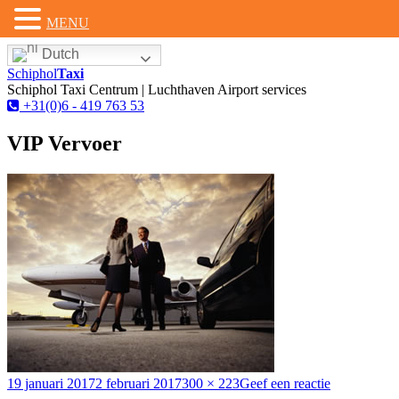
MENU
Spring
Dutch
naar
Schiphol
Taxi
inhoud
Schiphol Taxi Centrum | Luchthaven Airport services
+31(0)6 - 419 763 53
VIP Vervoer
Gepubliceerd
Volledige
op
19 januari 2017
2 februari 2017
300 × 223
Geef een reactie
op
grootte
VIP